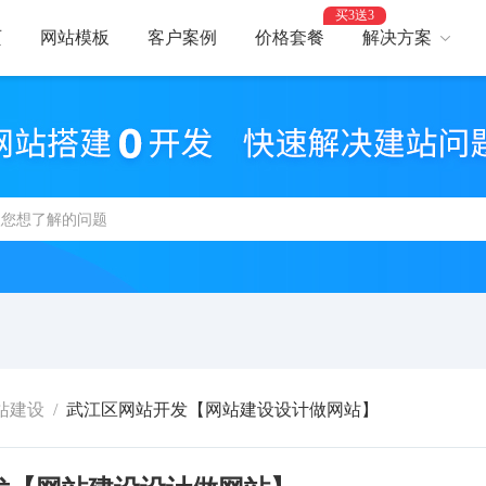
买3送3
页
网站模板
客户案例
价格套餐
解决方案
AI建站
网
智能建站，高效优化
助力
网站支付
网
报名、预约、支付
开启
百度优化
网
获客转化更轻松
精美
网站安全
高
防攻击，支持IPv6
建站
站建设
/
武江区网站开发【网站建设设计做网站】