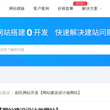
买3送3
页
网站模板
客户案例
价格套餐
解决方案
AI建站
网
智能建站，高效优化
助力
网站支付
网
报名、预约、支付
开启
百度优化
网
获客转化更轻松
精美
网站安全
高
防攻击，支持IPv6
建站
站建设
/
尉氏网站开发【网站建设设计做网站】