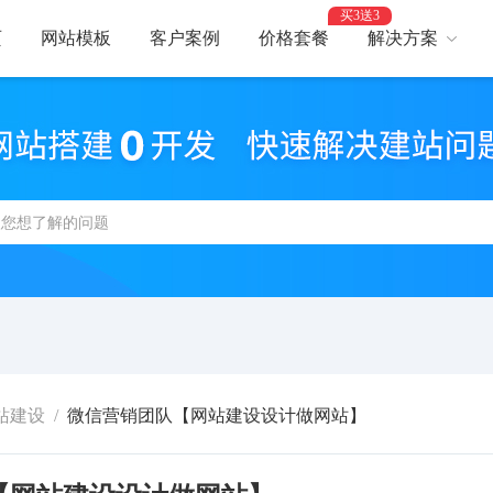
买3送3
页
网站模板
客户案例
价格套餐
解决方案
AI建站
网
智能建站，高效优化
助力
网站支付
网
报名、预约、支付
开启
百度优化
网
获客转化更轻松
精美
网站安全
高
防攻击，支持IPv6
建站
站建设
/
微信营销团队【网站建设设计做网站】