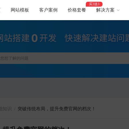
买3送3
页
网站模板
客户案例
价格套餐
解决方案
AI建站
网
智能建站，高效优化
助力
网站支付
网
报名、预约、支付
开启
百度优化
网
获客转化更轻松
精美
网站安全
高
防攻击，支持IPv6
建站
础知识
/
突破传统布局，提升免费官网的档次！