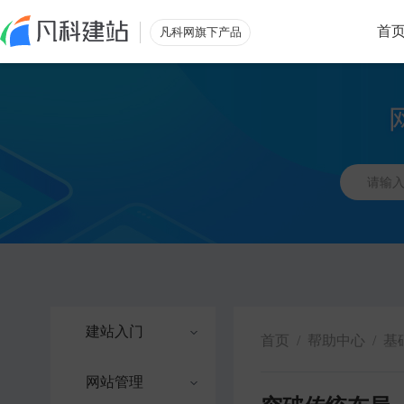
首
凡科网旗下产品
建站入门
首页
/
帮助中心
/
基
网站管理