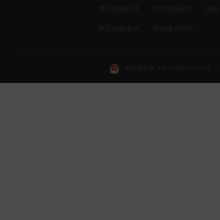
网站模板标签
网页模板标签
网页模板客户案例
网站建设制作知识
粤公网安备 44010502000715号
|