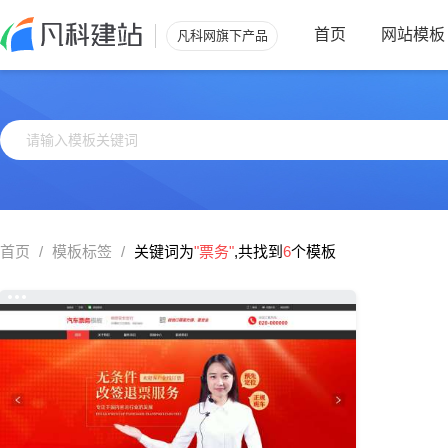
首页
网站模板
凡科网旗下产品
首页
/
模板标签
/
关键词为
"票务"
,共找到
6
个模板