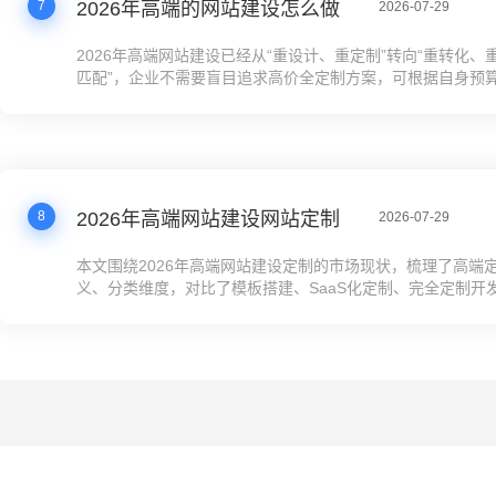
7
2026年高端的网站建设怎么做
2026-07-29
2026年高端网站建设已经从“重设计、重定制”转向“重转化、
匹配”，企业不需要盲目追求高价全定制方案，可根据自身预
业务需求选择合适的建站方案，优先配置GEO+SEO功能，
转化率，降低获客成本。当前SaaS高配方案的功能完善度已经
上的中高端企业建站需求，成本仅为全定制方案的1/20，运
高，是大部分企业的优先选择。
8
2026年高端网站建设网站定制
2026-07-29
本文围绕2026年高端网站建设定制的市场现状，梳理了高端
义、分类维度，对比了模板搭建、SaaS化定制、完全定制开
本、周期、适配场景及风险，给出了预算、周期、技术能力、
维度的决策判断标准，结合真实企业案例说明不同方案的优劣
高端定制站的适配人群、解决的核心问题、价格区间、搭建流
答，帮助企业结合自身需求选择高匹配度的高端网站定制方案
成本浪费。