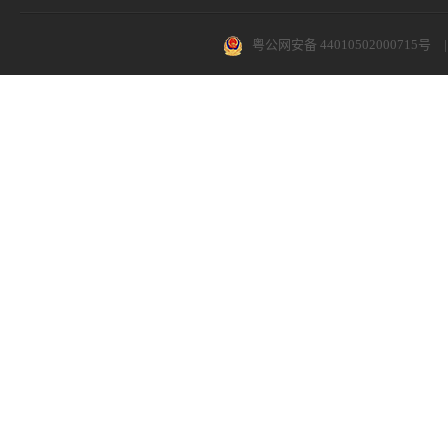
粤公网安备 44010502000715号
|