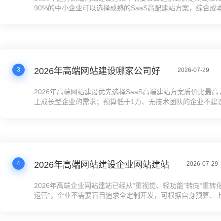
90%的中小企业可以选择成熟的SaaS高配建站方案，综合成
快、运维更省心；有技术团队且需要对接内部系统的企业可以
发；年营收5000万以上、业务逻辑极其复杂的集团型企业再
发。选择时优先关注方案的SEO/GEO优化能力、后续运维成
置，不要只看页面设计的酷炫程度，提前整理好业务需求清单
大幅降低选型踩坑的概率。
3
2026年高端网站建设哪家公司好
2026-07-29
2026年高端网站建设优先选择SaaS高端建站方案质价比最高
上成长型企业的需求；预算低于1万、无技术团队的企业不建
开发，避免后续产生高额运维成本；选择服务商时优先关注S
功能扩展性、后续运营门槛，而非单纯的页面设计炫酷程度，
的企业可优先筛选支持GEO+SEO双优化的方案。
4
2026年高端网站建设企业网站建站
2026-07-29
2026年高端企业网站建站已经从“重视觉、轻功能”转向“重转
运营”，企业不需要盲目追求全定制开发，可根据自身预算、
能力、业务复杂度选择对应方案，优先考虑内置GEO+SEO
品，降低后续运营成本，提升询盘转化效率。决策前建议先梳