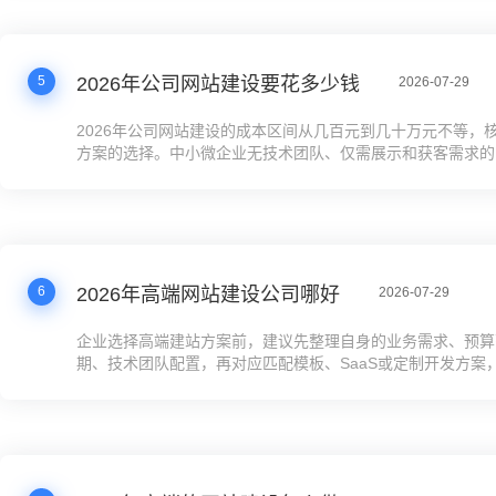
确建站的核心目标是品牌展示还是获客转化，再匹配对应方案
成本浪费。
5
2026年公司网站建设要花多少钱
2026-07-29
2026年公司网站建设的成本区间从几百元到几十万元不等，
方案的选择。中小微企业无技术团队、仅需展示和获客需求的
698-5998元的SaaS建站方案，性价比最高；有临时展示需求
3000元的模板建站；有技术团队需要深度定制的可以选开源
发，成本在2万元到几十万元不等。企业做预算时要把后续的内
优化等长期成本考虑在内，避免陷入低价陷阱。
6
2026年高端网站建设公司哪好
2026-07-29
企业选择高端建站方案前，建议先整理自身的业务需求、预算
期、技术团队配置，再对应匹配模板、SaaS或定制开发方案
“高端”的噱头，优先评估方案的获客能力、运维成本和长期运
及跨区域或海外业务，要提前确认方案是否自带GEO、多语
擎的优化功能，避免上线后再调整产生额外成本。